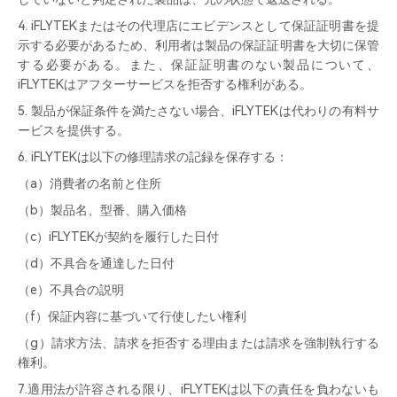
4. iFLYTEKまたはその代理店にエビデンスとして保証証明書を提
示する必要があるため、利用者は製品の保証証明書を大切に保管
する必要がある。また、保証証明書のない製品について、
iFLYTEKはアフターサービスを拒否する権利がある。
5. 製品が保証条件を満たさない場合、iFLYTEKは代わりの有料サ
ービスを提供する。
6. iFLYTEKは以下の修理請求の記録を保存する：
（a）消費者の名前と住所
（b）製品名、型番、購入価格
（c）iFLYTEKが契約を履行した日付
（d）不具合を通達した日付
（e）不具合の説明
（f）保証内容に基づいて行使したい権利
（g）請求方法、請求を拒否する理由または請求を強制執行する
権利。
7.適用法が許容される限り、iFLYTEKは以下の責任を負わないも