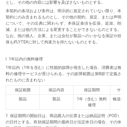
とし、その他の内容には影響を及ぼさないものとする。
本契約の条項および条件は、明示的に規定されていない限り、本
契約にのみ含まれるものとし、その他の契約、規定、または声明
について、その出典に関わらず、本保証条項を拡張、追加、削
減、または他の方法による変更することができないものとする。
なお、他の個人、企業、または会社が製品へのいかなる保証や担
保もiFLYTEKに対して拘束力を持たないものとする。
I 1年以内の無料修理
1年以内（1年を含む）に性能的故障が発生した場合、消費者は無
料の修理サービスが受けられる。その故障範囲は第III節で定義さ
れたものに含まれない
保証範囲
保証内容
保証期間
サー
製品
製品
1年（含む）無料
輸送修
修理
1. 保証期間の開始日は、商品購入の伝票または納品証明（POD）
の日付とする。有効保証期間の最終日が法定休日の場合、その休