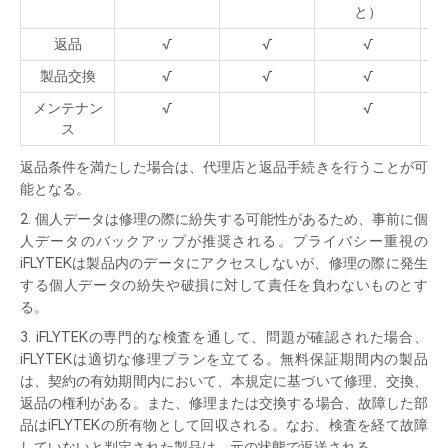
と）
返品
√
√
√
製品交換
√
√
√
メンテナン
√
√
ス
返品条件を満たした場合は、代理店と返品手続きを行うことが可
能となる。
2. 個人データは修理の際に紛失する可能性があるため、事前に個
人データのバックアップが推奨される。プライバシー重視の
iFLYTEKは製品内のデータにアクセスしないが、修理の際に発生
する個人データの紛失や破損に対して責任を負わないものとす
る。
3. iFLYTEKの専門的な検査を通して、問題が確認された場合、
iFLYTEKは適切な修理プランを立てる。無料保証期間内の製品
は、契約の有効期間内において、本規定に基づいて修理、交換、
返品の権利がある。また、修理または交換する場合、故障した部
品はiFLYTEKの所有物として回収される。なお、検査を経て故障
していないと判定された製品は、元の状態で返送される。