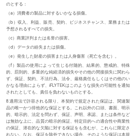
のとする：
（a）消費者の製品に対するいかなる損傷。
（b）収入、利益、販売、契約、ビジネスチャンス、業務または
予想されるすべての損失。
（c）商業評判または名誉の損害。
（d）データの紛失または損傷。
（e）発生した財産の損害または人身傷害（死亡を含む）。
（f）製品の使用によって生じる付随的、結果的、懲戒的、特殊
的、罰則的、多重的な純経済的損失やその他の間接損失に関わら
ず、保証、契約、不法行為、法令、厳格責任もしくはその他のい
かなる理由によらず、iFLYTEKはこのような損失の可能性を通知
されたとしても、責任を負わないものとする。
8.適用法で許容される限り、本契約で規定された保証は、関連製
品の唯一かつ排他的な保証とする。これ以外の口頭、書面、明示
的、暗示的、法定を問わず、保証、声明、承認、または条件など
は無効な上に、品質の暗示的保証、特定目的への適合性や商業性
の保証、潜在的な欠陥に対する保証をも含むが、これらに限定さ
れない。なお、保証を除外できない場合、そのような保証は本規