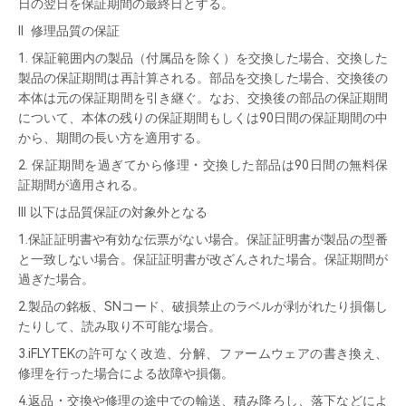
日の翌日を保証期間の最終日とする。
II 修理品質の保証
1. 保証範囲内の製品（付属品を除く）を交換した場合、交換した
製品の保証期間は再計算される。部品を交換した場合、交換後の
本体は元の保証期間を引き継ぐ。なお、交換後の部品の保証期間
について、本体の残りの保証期間もしくは90日間の保証期間の中
から、期間の長い方を適用する。
2. 保証期間を過ぎてから修理・交換した部品は90日間の無料保
証期間が適用される。
III 以下は品質保証の対象外となる
1.保証証明書や有効な伝票がない場合。保証証明書が製品の型番
と一致しない場合。保証証明書が改ざんされた場合。保証期間が
過ぎた場合。
2.製品の銘板、SNコード、破損禁止のラベルが剥がれたり損傷し
たりして、読み取り不可能な場合。
3.iFLYTEKの許可なく改造、分解、ファームウェアの書き換え、
修理を行った場合による故障や損傷。
4.返品・交換や修理の途中での輸送、積み降ろし、落下などによ