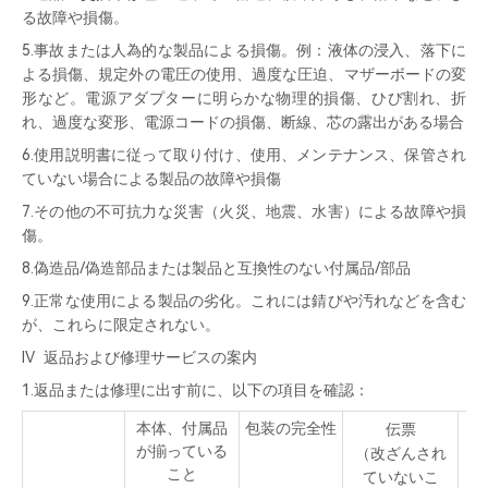
る故障や損傷。
5.事故または人為的な製品による損傷。例：液体の浸入、落下に
よる損傷、規定外の電圧の使用、過度な圧迫、マザーボードの変
形など。電源アダプターに明らかな物理的損傷、ひび割れ、折
れ、過度な変形、電源コードの損傷、断線、芯の露出がある場合
6.使用説明書に従って取り付け、使用、メンテナンス、保管され
ていない場合による製品の故障や損傷
7.その他の不可抗力な災害（火災、地震、水害）による故障や損
傷。
8.偽造品/偽造部品または製品と互換性のない付属品/部品
9.正常な使用による製品の劣化。これには錆びや汚れなどを含む
が、これらに限定されない。
IV 返品および修理サービスの案内
1.返品または修理に出す前に、以下の項目を確認：
本体、付属品
包装の完全性
伝票
が揃っている
（改ざんされ
(
こと
ていないこ